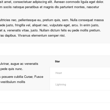
it amet, consectetuer adipiscing elit. Aenean commodo ligula eget dolor.
sociis natoque penatibus et magnis dis parturient montes, nascetur
ultricies nec, pellentesque eu, pretium quis, sem. Nulla consequat massa
e justo, fringilla vel, aliquet nec, vulputate eget, arcu. In enim justo,
et a, venenatis vitae, justo. Nullam dictum felis eu pede mollis pretium.
 Cras dapibus. Vivamus elementum semper nisi.
Star
pulvinar, augue ac venenatis
 pede quis nunc.
Heart
es posuere cubilia Curae; Fusce
s vestibulum mollis
Lightning