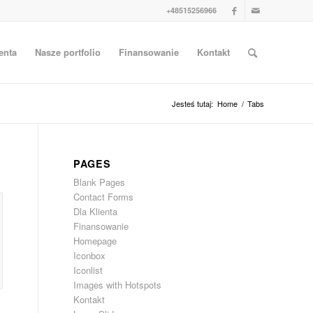
+48515256966
enta
Nasze portfolio
Finansowanie
Kontakt
Jesteś tutaj:
Home
/
Tabs
PAGES
Blank Pages
Contact Forms
Dla Klienta
Finansowanie
Homepage
Iconbox
Iconlist
Images with Hotspots
Kontakt