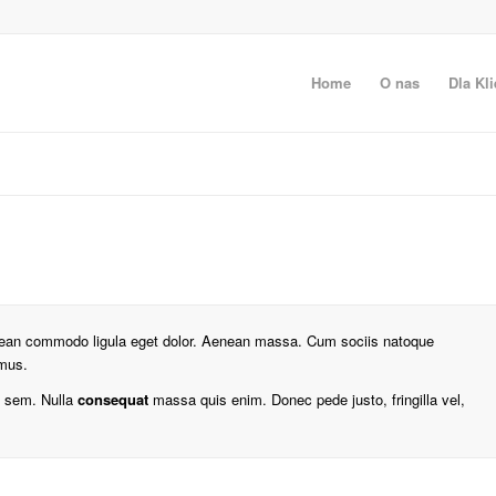
Home
O nas
Dla Kli
enean commodo ligula eget dolor. Aenean massa. Cum sociis natoque
 mus.
s, sem. Nulla
consequat
massa quis enim. Donec pede justo, fringilla vel,