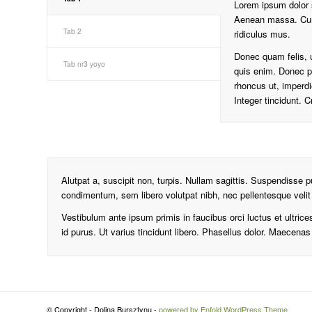
Lorem ipsum dolor s
Aenean massa. Cum 
Tab 2
ridiculus mus.
Donec quam felis, 
Tab nr3 yoyo
quis enim. Donec ped
rhoncus ut, imperdi
Integer tincidunt.
Alutpat a, suscipit non, turpis. Nullam sagittis. Suspendisse 
condimentum, sem libero volutpat nibh, nec pellentesque velit
Vestibulum ante ipsum primis in faucibus orci luctus et ultric
id purus. Ut varius tincidunt libero. Phasellus dolor. Maecena
© Copyright - Dolina Bursztynu -
powered by Enfold WordPress Theme