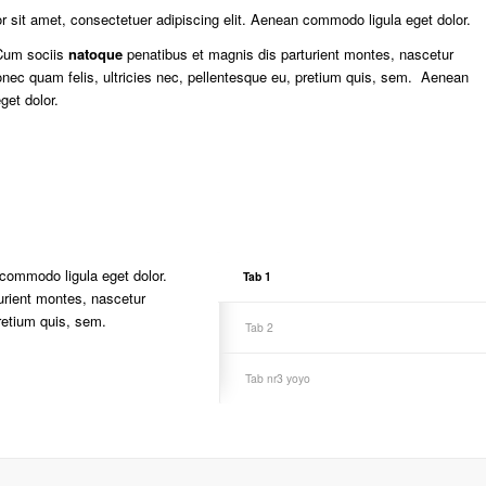
 sit amet, consectetuer adipiscing elit. Aenean commodo ligula eget dolor.
Cum sociis
natoque
penatibus et magnis dis parturient montes, nascetur
onec quam felis, ultricies nec, pellentesque eu, pretium quis, sem. Aenean
get dolor.
 commodo ligula eget dolor.
Tab 1
rient montes, nascetur
retium quis, sem.
Tab 2
Tab nr3 yoyo