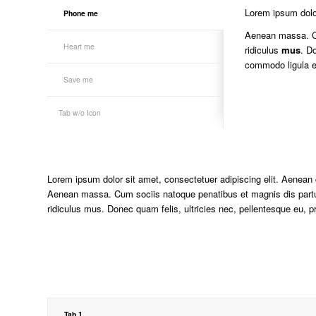
Lorem ipsum dolor
Phone me
Aenean massa. 
Heart me
ridiculus
mus
. D
commodo ligula e
Save me
Tab w/o Icon
Lorem ipsum dolor sit amet, consectetuer adipiscing elit. Aenean
Aenean massa. Cum sociis natoque penatibus et magnis dis partu
ridiculus mus. Donec quam felis, ultricies nec, pellentesque eu, p
Tab 1