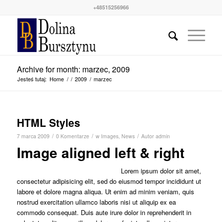
+48515256966
Archive for month: marzec, 2009
Jesteś tutaj:
Home
/
/
2009
/
marzec
HTML Styles
/
/
/
7 marca 2009
0 Komentarze
w
Images
,
News
Autor
admin
Image aligned left & right
Lorem ipsum dolor sit amet,
consectetur adipisicing elit, sed do eiusmod tempor incididunt ut
labore et dolore magna aliqua. Ut enim ad minim veniam, quis
nostrud exercitation ullamco laboris nisi ut aliquip ex ea
commodo consequat. Duis aute irure dolor in reprehenderit in