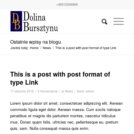
+48515256966
Ostatnie wpisy na blogu
Jesteś tutaj:
Home
/
News
/
This is a post with post format of type Link
This is a post with post format of
type Link
/
/
/
17 stycznia 2012
0 Komentarze
w
News
Autor
admin
Lorem ipsum dolor sit amet, consectetuer adipiscing elit. Aenean
commodo ligula eget dolor. Aenean massa. Cum sociis natoque
penatibus et magnis dis parturient montes, nascetur ridiculus
mus. Donec quam felis, ultricies nec, pellentesque eu, pretium
quis, sem. Nulla consequat massa quis enim.