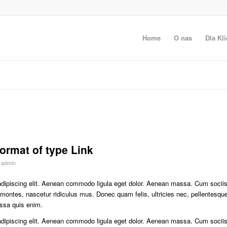
Home
O nas
Dla Kli
format of type Link
r
admin
adipiscing elit. Aenean commodo ligula eget dolor. Aenean massa. Cum socii
 montes, nascetur ridiculus mus. Donec quam felis, ultricies nec, pellentesqu
ssa quis enim.
adipiscing elit. Aenean commodo ligula eget dolor. Aenean massa. Cum socii