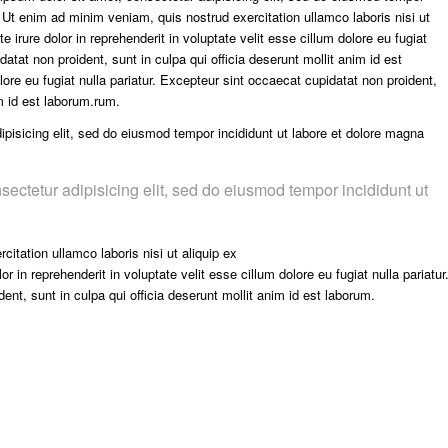
. Ut enim ad minim veniam, quis nostrud exercitation ullamco laboris nisi ut
irure dolor in reprehenderit in voluptate velit esse cillum dolore eu fugiat
datat non proident, sunt in culpa qui officia deserunt mollit anim id est
olore eu fugiat nulla pariatur. Excepteur sint occaecat cupidatat non proident,
im id est laborum.rum.
pisicing elit, sed do eiusmod tempor incididunt ut labore et dolore magna
sectetur adipisicing elit, sed do eiusmod tempor incididunt ut
itation ullamco laboris nisi ut aliquip ex
in reprehenderit in voluptate velit esse cillum dolore eu fugiat nulla pariatur
nt, sunt in culpa qui officia deserunt mollit anim id est laborum.