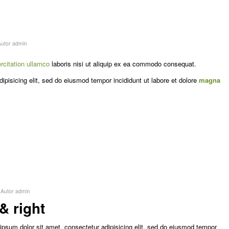
Autor
admin
rcitation ullamco
laboris nisi ut aliquip ex ea commodo consequat.
ipisicing elit, sed do eiusmod tempor incididunt ut labore et dolore
magna
Autor
admin
& right
ipsum dolor sit amet, consectetur adipisicing elit, sed do eiusmod tempor