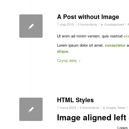
A Post without Image
/
/
/
7 maja 2010
0 Komentarze
w
Uncategorized
Ut enim ad minim veniam, quis nostrud
exe
Lorem ipsum dolor sit amet,
consectetur
ad
aliqua
.
Czytaj dalej
HTML Styles
/
/
/
7 marca 2009
0 Komentarze
w
Images
,
News
Image aligned left 
Lorem 