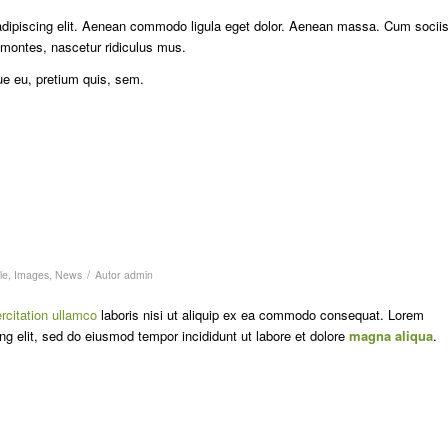
adipiscing elit. Aenean commodo ligula eget dolor. Aenean massa. Cum socii
 montes, nascetur ridiculus mus.
ue eu, pretium quis, sem.
/
le
,
Images
,
News
Autor
admin
rcitation ullamco
laboris nisi ut aliquip ex ea commodo consequat. Lorem
ng elit, sed do eiusmod tempor incididunt ut labore et dolore
magna aliqua
.