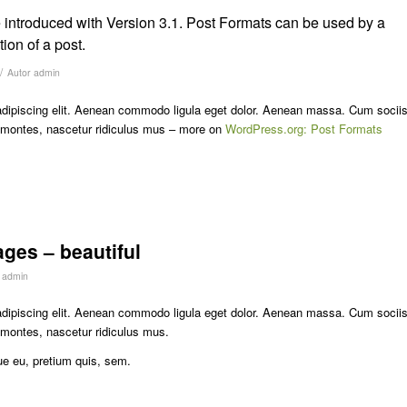
 introduced with Version 3.1. Post Formats can be used by a
ion of a post.
/
Autor
admin
adipiscing elit. Aenean commodo ligula eget dolor. Aenean massa. Cum socii
t montes, nascetur ridiculus mus – more on
WordPress.org: Post Formats
ges – beautiful
r
admin
adipiscing elit. Aenean commodo ligula eget dolor. Aenean massa. Cum socii
 montes, nascetur ridiculus mus.
ue eu, pretium quis, sem.