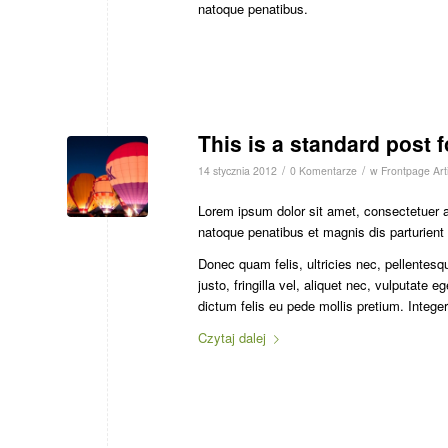
natoque penatibus.
This is a standard post 
/
/
14 stycznia 2012
0 Komentarze
w
Frontpage Arti
Lorem ipsum dolor sit amet, consectetuer 
natoque penatibus et magnis dis parturient
Donec quam felis, ultricies nec, pellente
justo, fringilla vel, aliquet nec, vulputate 
dictum felis eu pede mollis pretium. Integ
Czytaj dalej