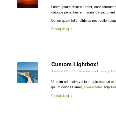
Lorem ipsum dolor sit amet, consectetuer 
natoque penatibus et magnis dis parturient
Donec quam felis, ultricies nec, pellentesq
Czytaj dalej
Custom Lightbox!
/
/
9 sierpnia 2010
0 Komentarze
w
Frontpage Artic
Ut enim ad minim veniam, quis nostrud
exe
ipsum dolor sit amet,
consectetur
adipisici
Czytaj dalej