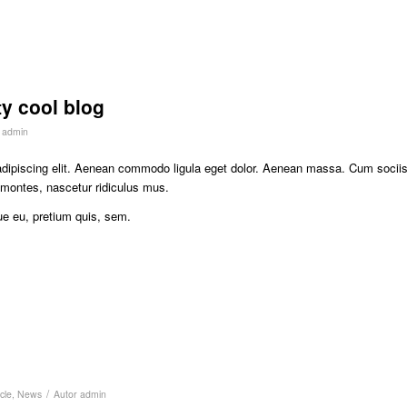
ty cool blog
r
admin
adipiscing elit. Aenean commodo ligula eget dolor. Aenean massa. Cum socii
 montes, nascetur ridiculus mus.
ue eu, pretium quis, sem.
/
cle
,
News
Autor
admin