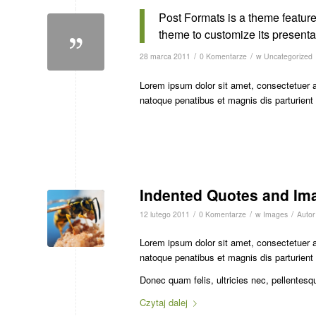
Post Formats is a theme feature
theme to customize its presentat
/
/
28 marca 2011
0 Komentarze
w
Uncategorized
Lorem ipsum dolor sit amet, consectetuer 
natoque penatibus et magnis dis parturien
Indented Quotes and Ima
/
/
/
12 lutego 2011
0 Komentarze
w
Images
Auto
Lorem ipsum dolor sit amet, consectetuer 
natoque penatibus et magnis dis parturient
Donec quam felis, ultricies nec, pellentesq
Czytaj dalej