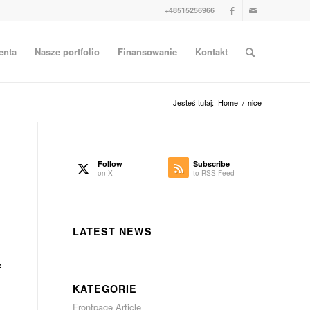
+48515256966
enta
Nasze portfolio
Finansowanie
Kontakt
Jesteś tutaj:
Home
/
nice
Follow
Subscribe
on X
to RSS Feed
LATEST NEWS
s
e
KATEGORIE
s
Frontpage Article