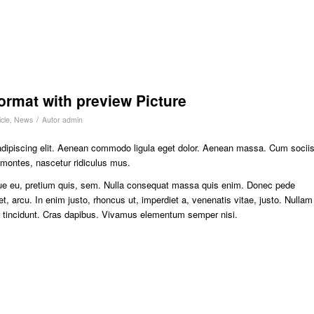
format with preview Picture
/
cle
,
News
Autor
admin
adipiscing elit. Aenean commodo ligula eget dolor. Aenean massa. Cum socii
 montes, nascetur ridiculus mus.
sque eu, pretium quis, sem. Nulla consequat massa quis enim. Donec pede
eget, arcu. In enim justo, rhoncus ut, imperdiet a, venenatis vitae, justo. Nullam
er tincidunt. Cras dapibus. Vivamus elementum semper nisi.