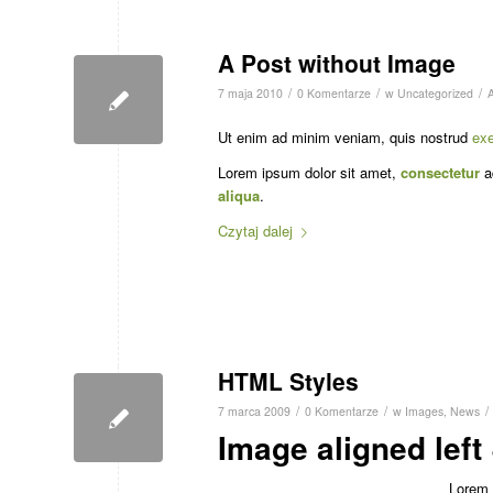
A Post without Image
/
/
/
7 maja 2010
0 Komentarze
w
Uncategorized
Ut enim ad minim veniam, quis nostrud
exe
Lorem ipsum dolor sit amet,
consectetur
ad
aliqua
.
Czytaj dalej
HTML Styles
/
/
/
7 marca 2009
0 Komentarze
w
Images
,
News
Image aligned left 
Lorem 