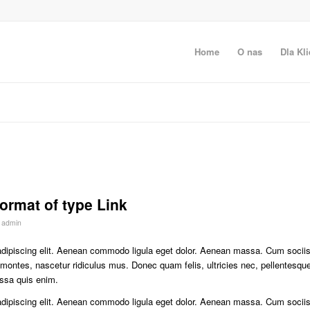
Home
O nas
Dla Kli
format of type Link
r
admin
adipiscing elit. Aenean commodo ligula eget dolor. Aenean massa. Cum socii
 montes, nascetur ridiculus mus. Donec quam felis, ultricies nec, pellentesqu
ssa quis enim.
adipiscing elit. Aenean commodo ligula eget dolor. Aenean massa. Cum socii