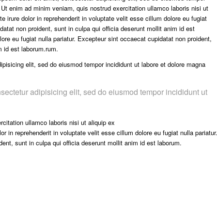
. Ut enim ad minim veniam, quis nostrud exercitation ullamco laboris nisi ut
irure dolor in reprehenderit in voluptate velit esse cillum dolore eu fugiat
datat non proident, sunt in culpa qui officia deserunt mollit anim id est
olore eu fugiat nulla pariatur. Excepteur sint occaecat cupidatat non proident,
im id est laborum.rum.
pisicing elit, sed do eiusmod tempor incididunt ut labore et dolore magna
sectetur adipisicing elit, sed do eiusmod tempor incididunt ut
itation ullamco laboris nisi ut aliquip ex
in reprehenderit in voluptate velit esse cillum dolore eu fugiat nulla pariatur
nt, sunt in culpa qui officia deserunt mollit anim id est laborum.