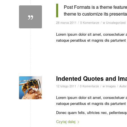
Post Formats is a theme feature
theme to customize its presentat
/
/
28 marca 2011
0 Komentarze
w
Uncategorized
Lorem ipsum dolor sit amet, consectetuer 
natoque penatibus et magnis dis parturien
Indented Quotes and Ima
/
/
/
12 lutego 2011
0 Komentarze
w
Images
Auto
Lorem ipsum dolor sit amet, consectetuer 
natoque penatibus et magnis dis parturient
Donec quam felis, ultricies nec, pellentesq
Czytaj dalej