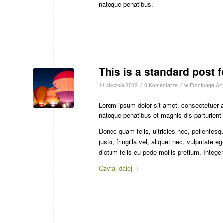
natoque penatibus.
This is a standard post 
/
/
14 stycznia 2012
0 Komentarze
w
Frontpage Arti
Lorem ipsum dolor sit amet, consectetuer 
natoque penatibus et magnis dis parturient
Donec quam felis, ultricies nec, pellente
justo, fringilla vel, aliquet nec, vulputate 
dictum felis eu pede mollis pretium. Integ
Czytaj dalej