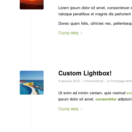
Lorem ipsum dolor sit amet, consectetuer 
natoque penatibus et magnis dis parturient
Donec quam felis, ultricies nec, pellentesq
Czytaj dalej
Custom Lightbox!
/
/
9 sierpnia 2010
0 Komentarze
w
Frontpage Artic
Ut enim ad minim veniam, quis nostrud
exe
ipsum dolor sit amet,
consectetur
adipisici
Czytaj dalej