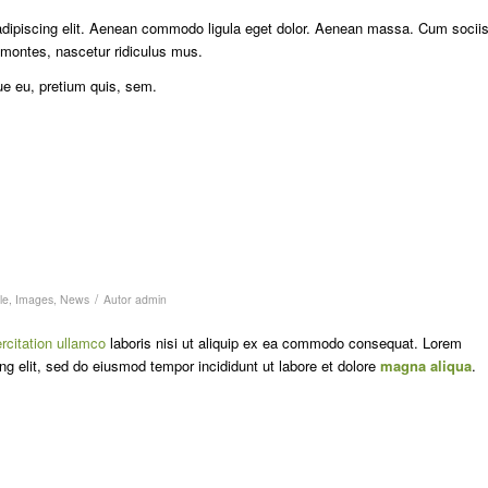
adipiscing elit. Aenean commodo ligula eget dolor. Aenean massa. Cum socii
 montes, nascetur ridiculus mus.
ue eu, pretium quis, sem.
/
le
,
Images
,
News
Autor
admin
rcitation ullamco
laboris nisi ut aliquip ex ea commodo consequat. Lorem
ng elit, sed do eiusmod tempor incididunt ut labore et dolore
magna aliqua
.