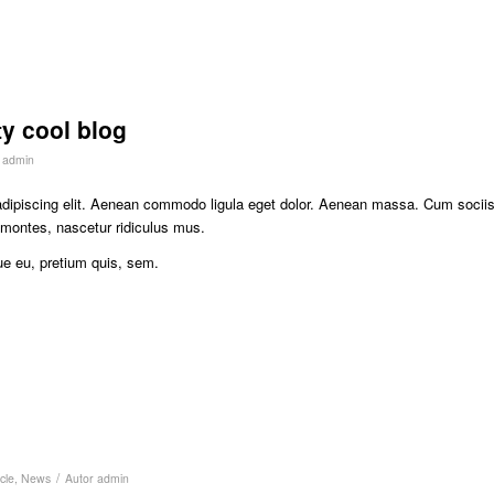
ty cool blog
r
admin
adipiscing elit. Aenean commodo ligula eget dolor. Aenean massa. Cum socii
 montes, nascetur ridiculus mus.
ue eu, pretium quis, sem.
/
cle
,
News
Autor
admin