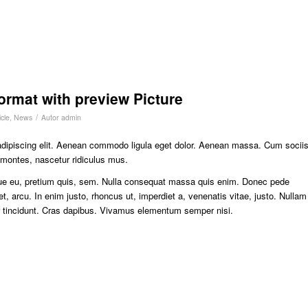
format with preview Picture
/
cle
,
News
Autor
admin
adipiscing elit. Aenean commodo ligula eget dolor. Aenean massa. Cum socii
 montes, nascetur ridiculus mus.
sque eu, pretium quis, sem. Nulla consequat massa quis enim. Donec pede
eget, arcu. In enim justo, rhoncus ut, imperdiet a, venenatis vitae, justo. Nullam
er tincidunt. Cras dapibus. Vivamus elementum semper nisi.