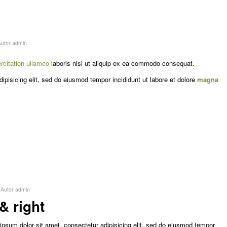
Autor
admin
rcitation ullamco
laboris nisi ut aliquip ex ea commodo consequat.
ipisicing elit, sed do eiusmod tempor incididunt ut labore et dolore
magna
Autor
admin
& right
ipsum dolor sit amet, consectetur adipisicing elit, sed do eiusmod tempor