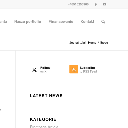
+48515256966
enta
Nasze portfolio
Finansowanie
Kontakt
Jesteś tutaj:
Home
/
these
Follow
Subscribe
on X
to RSS Feed
LATEST NEWS
s
e
KATEGORIE
s
Frontpage Article