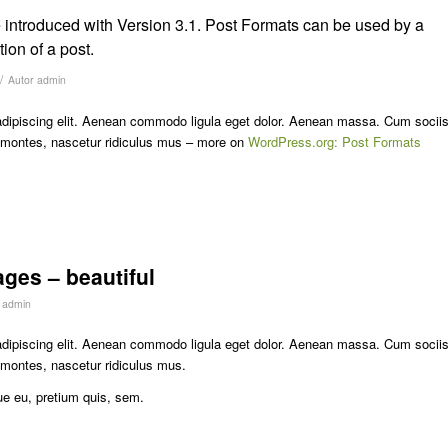
 introduced with Version 3.1. Post Formats can be used by a
ion of a post.
/
Autor
admin
adipiscing elit. Aenean commodo ligula eget dolor. Aenean massa. Cum socii
t montes, nascetur ridiculus mus – more on
WordPress.org: Post Formats
ges – beautiful
r
admin
adipiscing elit. Aenean commodo ligula eget dolor. Aenean massa. Cum socii
 montes, nascetur ridiculus mus.
ue eu, pretium quis, sem.