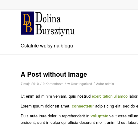
Ostatnie wpisy na blogu
A Post without Image
/
/
/
7 maja 2010
0 Komentarze
w
Uncategorized
Autor
admin
Ut enim ad minim veniam, quis nostrud
exercitation ullamco
labor
Lorem ipsum dolor sit amet,
consectetur
adipisicing elit, sed do
Duis aute irure dolor in reprehenderit in
voluptate
velit esse cillum
proident, sunt in culpa qui officia deserunt mollit anim id est labo