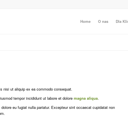
Home
O nas
Dla Kli
is nisi ut aliquip ex ea commodo consequat.
 eiusmod tempor incididunt ut labore et dolore
magna aliqua
.
 dolore eu fugiat nulla pariatur. Excepteur sint occaecat cupidatat non
rum.