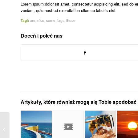
Lorem ipsum dolor sit amet, consectetur adipisicing elit, sed do 
veniam, quis nostrud exercitation ullamco laboris nisi
Tagi:
are
,
nice
,
some
,
tags
,
these
Doceń i poleć nas
Artykuły, które również mogą się Tobie spodobać
HTML Styles