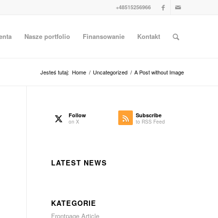
+48515256966
enta
Nasze portfolio
Finansowanie
Kontakt
Jesteś tutaj:
Home
/
Uncategorized
/
A Post without Image
Follow
Subscribe
on X
to RSS Feed
LATEST NEWS
KATEGORIE
Frontpage Article