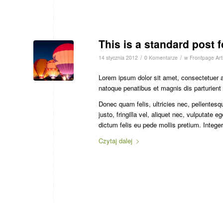
This is a standard post 
/
/
14 stycznia 2012
0 Komentarze
w
Frontpage Arti
Lorem ipsum dolor sit amet, consectetuer 
natoque penatibus et magnis dis parturient
Donec quam felis, ultricies nec, pellente
justo, fringilla vel, aliquet nec, vulputate 
dictum felis eu pede mollis pretium. Integ
Czytaj dalej