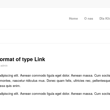
Home
O nas
Dla Kli
format of type Link
r
admin
adipiscing elit. Aenean commodo ligula eget dolor. Aenean massa. Cum socii
 montes, nascetur ridiculus mus. Donec quam felis, ultricies nec, pellentesqu
ssa quis enim.
adipiscing elit. Aenean commodo ligula eget dolor. Aenean massa. Cum socii