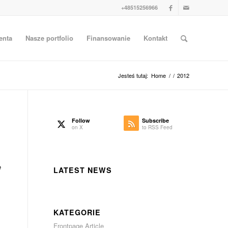
+48515256966
enta
Nasze portfolio
Finansowanie
Kontakt
Jesteś tutaj:
Home
/
/
2012
Follow
Subscribe
on X
to RSS Feed
s
e
LATEST NEWS
s
KATEGORIE
Frontpage Article