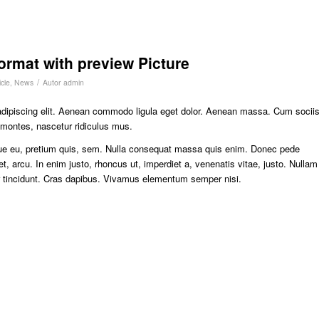
format with preview Picture
/
cle
,
News
Autor
admin
adipiscing elit. Aenean commodo ligula eget dolor. Aenean massa. Cum socii
 montes, nascetur ridiculus mus.
sque eu, pretium quis, sem. Nulla consequat massa quis enim. Donec pede
eget, arcu. In enim justo, rhoncus ut, imperdiet a, venenatis vitae, justo. Nullam
er tincidunt. Cras dapibus. Vivamus elementum semper nisi.