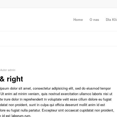
Home
O nas
Dla Kli
Autor
admin
& right
ipsum dolor sit amet, consectetur adipisicing elit, sed do eiusmod tempor
. Ut enim ad minim veniam, quis nostrud exercitation ullamco laboris nisi ut
irure dolor in reprehenderit in voluptate velit esse cillum dolore eu fugiat
datat non proident, sunt in culpa qui officia deserunt mollit anim id est
olore eu fugiat nulla pariatur. Excepteur sint occaecat cupidatat non proident,
im id est laborum.rum.