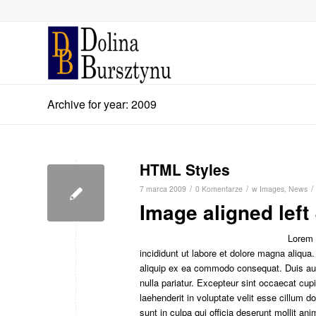
Archive for year: 2009
HTML Styles
/
/
/
7 marca 2009
0 Komentarze
w
Images
,
News
Image aligned left 
Lorem 
incididunt ut labore et dolore magna aliqua
aliquip ex ea commodo consequat. Duis aute 
nulla pariatur. Excepteur sint occaecat cupi
laehenderit in voluptate velit esse cillum d
sunt in culpa qui officia deserunt mollit an