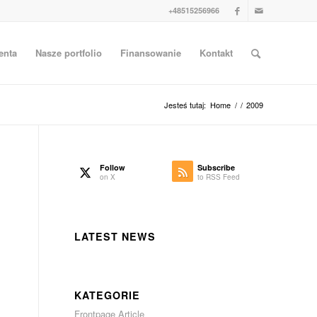
+48515256966
enta
Nasze portfolio
Finansowanie
Kontakt
Jesteś tutaj:
Home
/
/
2009
Follow
Subscribe
on X
to RSS Feed
LATEST NEWS
KATEGORIE
Frontpage Article